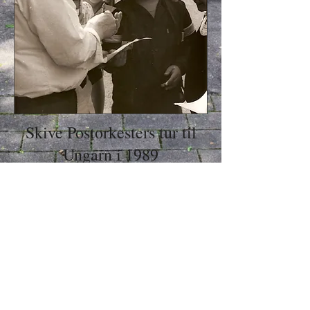
Skive Postorkesters tur til
Ungarn i 1989
Billeder fra turen